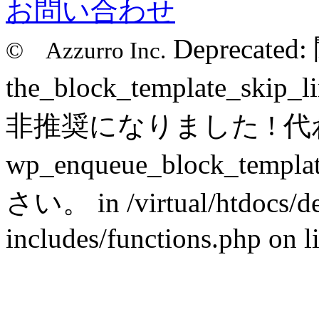
お問い合わせ
Deprecated
© Azzurro Inc.
the_block_template_s
非推奨になりました ! 
wp_enqueue_block_tem
さい。 in /virtual/htdocs/def
includes/functions.php on l