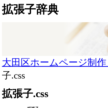
拡張子辞典
大田区ホームページ制作
子.css
拡張子.css