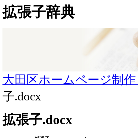
拡張子辞典
大田区ホームページ制作
子.docx
拡張子.docx