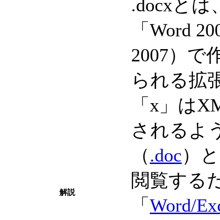
.docxと
「Word 200
2007）
られる拡
「x」はX
されるよ
（
.doc
）と
閲覧する
解説
「
Word/E