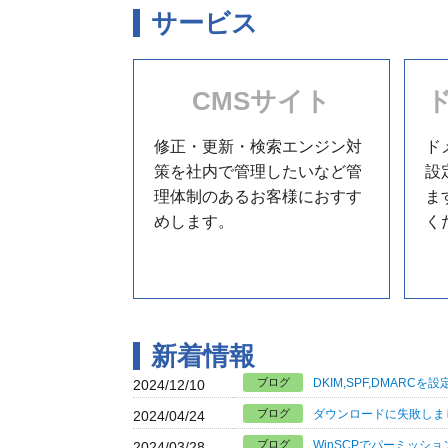
サービス
CMSサイト
修正・更新・検索エンジン対
ド
策を社内で管理したいなど管
設
理体制のあるお客様におすす
ま
めします。
く
新着情報
ブログ
DKIM,SPF,DMARCを設
2024/12/10
ブログ
ダウンロードに失敗しまし
2024/04/24
ブログ
WinSCPでパーミッシ
2024/03/28