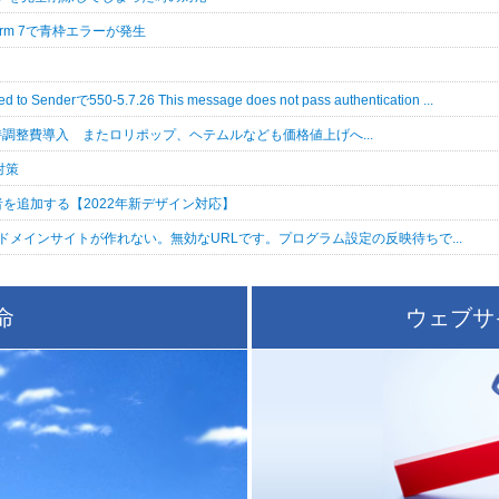
Form 7で青枠エラーが発生
ed to Senderで550-5.7.26 This message does not pass authentication ...
維持調整費導入 またロリポップ、ヘテムルなども価格値上げへ...
対策
理者を追加する【2022年新デザイン対応】
メインサイトが作れない。無効なURLです。プログラム設定の反映待ちで...
命
ウェブサ