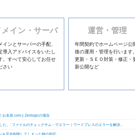
ドメイン・サーバ
運営・管理
メインとサーバーの手配、
年間契約でホームページ公
定導入アドバイスをいたし
後の運用・管理を行います
す。すべて安心してお任せ
更新・ＳＥＯ対策・修正・
ださい
新公開など
定-お名前.comとZenlogicの場合
た。: ファイルのチェックサム‥でエラー｜ワードプレスのエラーを解決...
ョンを完全削除してしまった時の対応