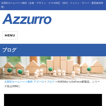
大田区ホームページ制作（企画・デザイン・スマホ対応・SEO・ドメイン・サーバ・運営維持管
理）
MENU
ブログ
大田区ホームページ制作 アズーロ
>
ブログ
>
NVIDIAからGeForce新製品。シリー
ズ名は2080に