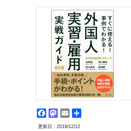
Facebook
Mastodon
Email
共
有
更新日：2018/12/12