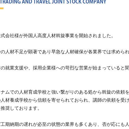
株式会社様が外国人高度人材斡旋事業を開始されました。
での人材不足が顕著であり早急な人材確保が各業界では求めら
材の就業支援や、採用企業様への苛烈な営業が始まっていると
トナムでの人材育成学校と強い繋がりのある処から斡旋の依頼
の人材養成学校から信頼を寄せられておられ、講師の依頼を受
を推奨しております。
ば工期納期の遅れが必至の状態の業界も多くあり、否が応にも