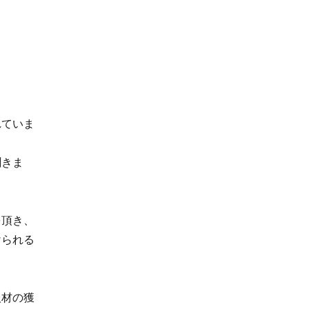
れていま
聞きま
を頂き、
けられる
人材の獲