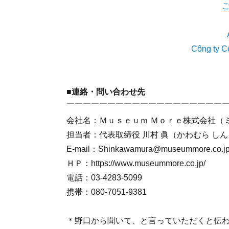
Công ty C
■連絡・問い合わせ先
￣￣￣￣￣￣￣￣￣￣￣￣￣￣￣￣￣￣￣
会社名：Ｍｕｓｅｕｍ Ｍｏｒｅ株式会社（
担当者：代表取締役 川村 眞（かわむら し
E-mail：Shinkawamura@museummore.co.j
ＨＰ：https://www.museummore.co.jp/
電話：03-4283-5099
携帯：080-7051-9381
＊野口から聞いて、と言っていただくと伝