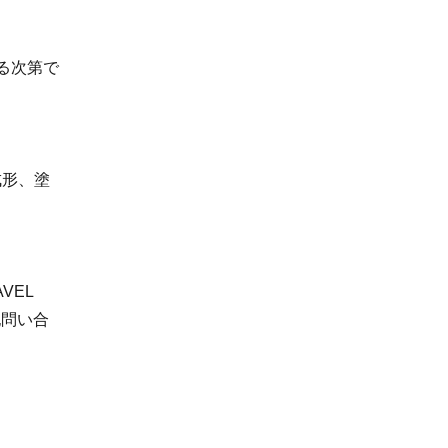
る次第で
成形、塗
VEL
記問い合