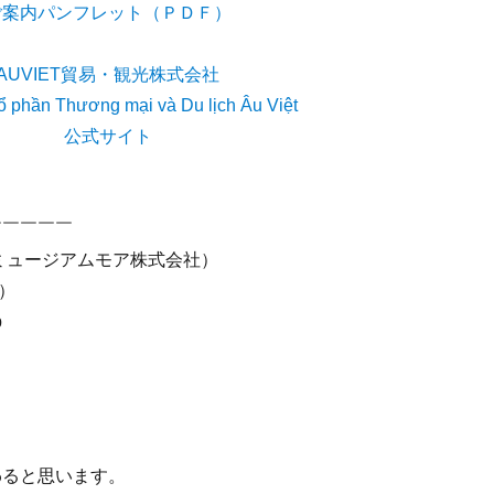
ご案内パンフレット（ＰＤＦ）
AUVIET貿易・観光株式会社
ổ phần Thương mại và Du lịch Âu Việt
公式サイト
￣￣￣￣￣
ミュージアムモア株式会社）
ん）
p
わると思います。