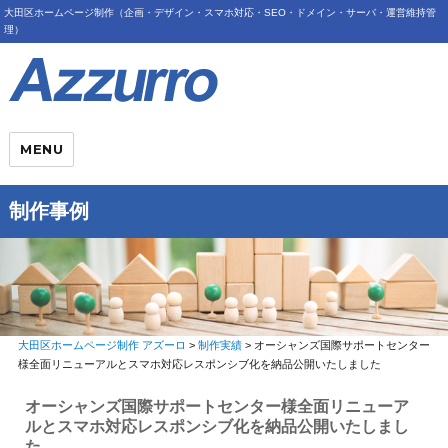
大田区ホームページ制作（企画・デザイン・スマホ対応・SEO・ドメイン・サーバ・運営維持管
理）
MENU
制作事例
大田区ホームページ制作 アズーロ
>
制作実績
>
オーシャンズ国際サポートセンター
様全面リニューアルとスマホ対応レスポンシブ化を納品公開いたしました
オーシャンズ国際サポートセンター様全面リニューア
ルとスマホ対応レスポンシブ化を納品公開いたしまし
た