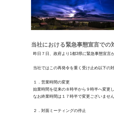
当社における緊急事態宣言での
昨日７日、政府より1都3県に緊急事態宣言
当社ではこの再発令を重く受け止め以下の
１．営業時間の変更
始業時間を従来の８時半から９時半へ変更
なお終業時間は１７時半で変更ございませ
２．対面ミーティングの停止