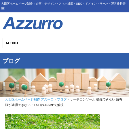
大田区ホームページ制作（企画・デザイン・スマホ対応・SEO・ドメイン・サーバ・運営維持管
理）
MENU
ブログ
大田区ホームページ制作 アズーロ
>
ブログ
>
サーチコンソール 登録できない 所有
権が確認できない・TXTかCNAMEで解決