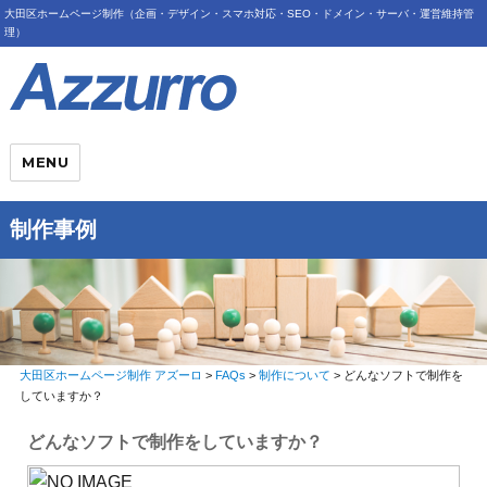
大田区ホームページ制作（企画・デザイン・スマホ対応・SEO・ドメイン・サーバ・運営維持管
理）
MENU
制作事例
大田区ホームページ制作 アズーロ
>
FAQs
>
制作について
>
どんなソフトで制作を
していますか？
どんなソフトで制作をしていますか？