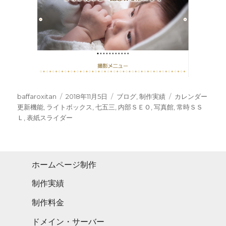
Author
Posted
Categories
Tags
baffaroxitan
2018年11月5日
ブログ
,
制作実績
カレンダー
on
更新機能
,
ライトボックス
,
七五三
,
内部ＳＥＯ
,
写真館
,
常時ＳＳ
Ｌ
,
表紙スライダー
ホームページ制作
制作実績
制作料金
ドメイン・サーバー