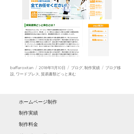
Author
Posted
Categories
Tags
baffaroxitan
2018年11月10日
ブログ
,
制作実績
ブログ移
on
設
,
ワードプレス
,
貿易書類どっと来む
ホームページ制作
制作実績
制作料金