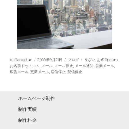
Author
Posted
Categories
Tags
baffaroxitan
2018年9月21日
ブログ
うざい
,
お名前.com
,
on
お名前ドットコム
,
メール
,
メール停止
,
メール通知
,
営業メール
,
広告メール
,
更新メール
,
送信停止
,
配信停止
ホームページ制作
制作実績
制作料金