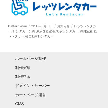
Author
Posted
Categories
Tags
baffaroxitan
2018年11月18日
お知らせ
レッツレンタカ
on
ー
,
レンタカー予約
,
東京国際空港
,
格安レンタカー
,
羽田空港
,
軽
レンタカー
,
軽自動車レンタカー
ホームページ制作
制作実績
制作料金
ドメイン・サーバー
ホームページ運営
CMS